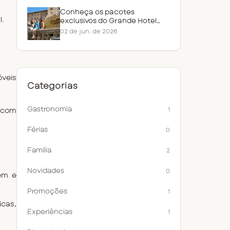
Conheça os pacotes
l.
exclusivos do Grande Hotel
Araxá
02 de jun. de 2026
veis
Categorias
Gastronomia
 com
1
Férias
0
Família
2
Novidades
0
em e 
Promoções
1
as, 
Experiências
1