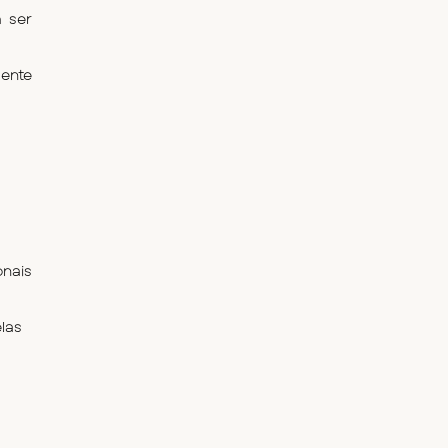
 ser 
ente 
nais 
las