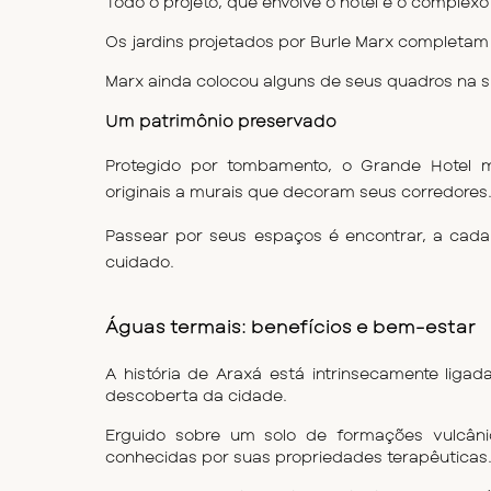
Todo o projeto, que envolve o hotel e o complex
Os jardins projetados por Burle Marx completam 
Marx ainda colocou alguns de seus quadros na su
Um patrimônio preservado
Protegido por tombamento, o Grande Hotel 
originais a murais que decoram seus corredores
Passear por seus espaços é encontrar, a cad
cuidado.
Águas termais: benefícios e bem-estar
A história de Araxá está intrinsecamente ligad
descoberta da cidade.
Erguido sobre um solo de formações vulcânic
conhecidas por suas propriedades terapêuticas.