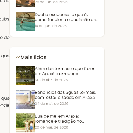
Inspirado nos grandes hotéis termais europeus, o Grande Hotel Termas de Araxá é um dos maiores exemplos da 
do Grande Hotel
26 de jun. de 2026
Ducha escocesa: o que é,
pubs 
como funciona e quais são os
benefícios
19 de jun. de 2026
e de 
que 
Mais lidos
Além das termas: o que fazer
em Araxá e arredores
30 de abr. de 2026
Benefícios das águas termais:
bem-estar e saúde em Araxá
 que 
04 de mai. de 2026
ncia 
Lua de mel em Araxá:
romance e tradição no
Grande Hotel
20 de mai. de 2026