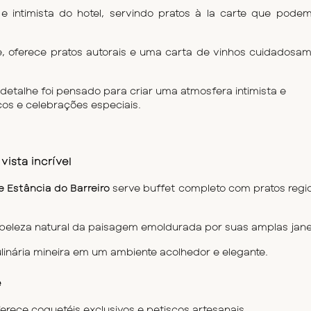
 e intimista do hotel, servindo pratos à la carte que podem
oferece pratos autorais e uma carta de vinhos cuidadosam
detalhe foi pensado para criar uma atmosfera intimista e 
icos e celebrações especiais.
vista incrível
 Estância do Barreiro
 serve buffet completo com pratos regio
a beleza natural da paisagem emoldurada por suas amplas jane
ulinária mineira em um ambiente acolhedor e elegante.
e
ferece coquetéis exclusivos e petiscos artesanais.