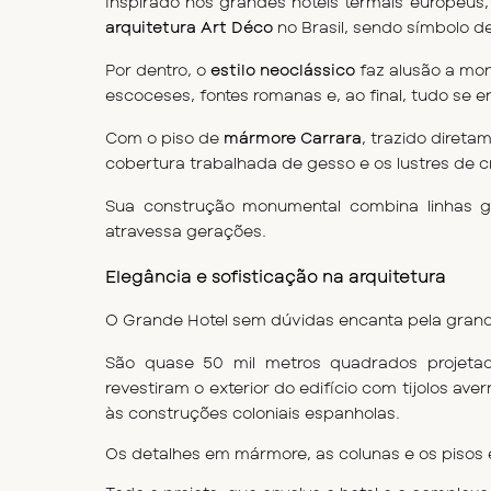
arquitetura
Art Déco
 no Brasil, sendo símbolo d
Por dentro, o 
estilo neoclássico
 faz alusão a mo
escoceses, fontes romanas e, ao final, tudo se e
Com o piso de
 mármore Carrara
, trazido direta
cobertura trabalhada de gesso e os lustres de cri
Sua construção monumental combina linhas ge
atravessa gerações.
Elegância e sofisticação na arquitetura
O Grande Hotel sem dúvidas encanta pela grandio
São quase 50 mil metros quadrados projetados 
revestiram o exterior do edifício com tijolos ave
às construções coloniais espanholas.
Os detalhes em mármore, as colunas e os pisos