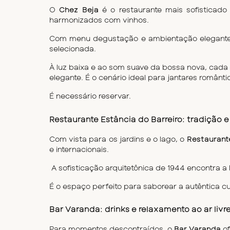
O 
Chez Beja
 é o restaurante mais sofisticado
harmonizados com vinhos. 
Com menu degustação e ambientação elegante, 
selecionada.
À luz baixa e ao som suave da bossa nova, cada 
elegante. É o cenário ideal para jantares românt
É necessário reservar.
Restaurante Estância do Barreiro: tradição e 
Com vista para os jardins e o lago, o 
Restaurante
e internacionais.
 A sofisticação arquitetônica de 1944 encontra 
É o espaço perfeito para saborear a autêntica c
Bar Varanda: drinks e relaxamento ao ar livr
Para momentos descontraídos, o 
Bar Varanda
 o