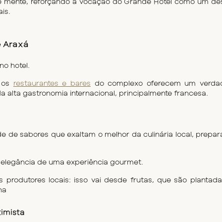
e mente, reforçando a vocação do Grande Hotel como um des
is.
e Araxá
no hotel.
 os 
restaurantes e bares
 do complexo oferecem um verdade
a alta gastronomia internacional, principalmente francesa.
de sabores que exaltam o melhor da culinária local, prepar
 à elegância de uma experiência gourmet.
produtores locais: isso vai desde frutas, que são plantada
ha 
timista