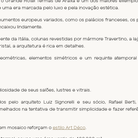
e uma era marcada pelo luxo e pela inovação estética.
numentos europeus variados, como os palácios franceses, os 
ncaixou lindamente.  
mente da Itália, colunas revestidas por mármore Travertino, a laj
stal, a arquitetura é rica em detalhes.
ométricas, elementos simétricos e um requinte atemporal 
sidade de seus salões, lustres e vitrais.
pelo arquiteto Luiz Signorelli e seu sócio, Rafael Berti,
rmelhados na tentativa de transmitir simplicidade e fazer referê
 em mosaico reforçam o 
estilo Art Déco
.