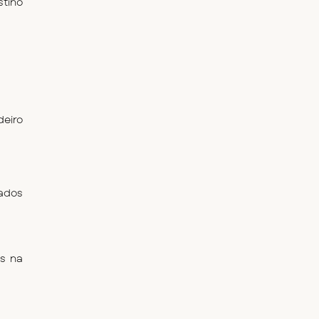
tino 
iro 
ados 
s na 