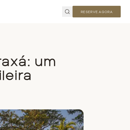
RESERVE AGORA
raxá: um
leira