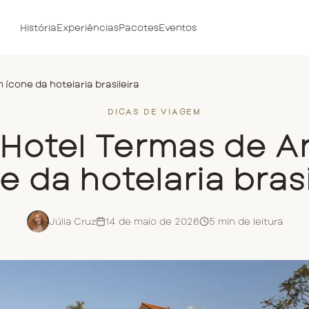
História
Experiências
Pacotes
Eventos
ícone da hotelaria brasileira
DICAS DE VIAGEM
Hotel Termas de A
e da hotelaria brasi
Júlia Cruz
14 de maio de 2026
5
min de leitura