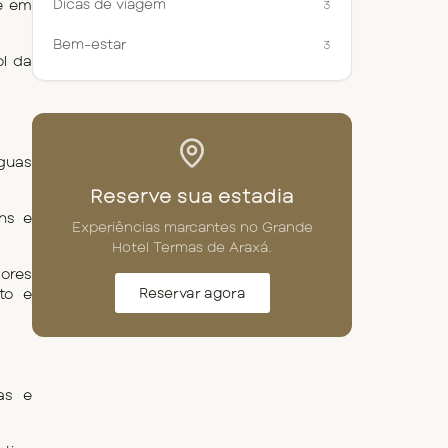
e em 
Dicas de viagem
3
Bem-estar
3
l da 
guas 
Reserve sua estadia
s e 
Experiências marcantes no Grande
Hotel Termas de Araxá.
ores 
o e 
Reservar agora
s e 