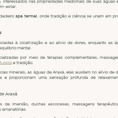
xá, interessados nas propriedades medicinais de suas águas 
em-estar.
rdadeiro
 spa termal
, onde tradição e ciência se unem em pro
s
ciadas à cicatrização e ao alívio de dores, enquanto as á
quilíbrio mental. 
cializadas por meio de terapias complementares, massagen
atureza
 e tradição.
ias minerais, as águas de Araxá, elas auxiliam no alívio de d
ea e proporcionam uma sensação profunda de relaxament
de Araxá
s de imersão, duchas escocesas, massagens terapêutica
s emanatórias.