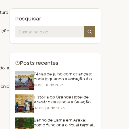
ura 
Pesquisar
ição 
Posts recentes
do e
Férias de julho com crianças:
onde ir quando a estação é o
frio
10 de jul. de 2026
mônio
História do Grande Hotel de
Araxá: o cassino e a Seleção
03 de jul. de 2026
Banho de Lama em Araxá:
como funciona o ritual termal