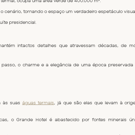
o termal, ocupa uma área verde de 400.000 m².
o cenário, tornando o espaço um verdadeiro espetáculo visua
íte presidencial.
mantém intactos detalhes que atravessam décadas, de mó
.
a passo, o charme e a elegância de uma época preservada
a às suas 
águas termais
,
 já que são elas que levam à orig
as, o Grande Hotel é abastecido por fontes minerais únic
 